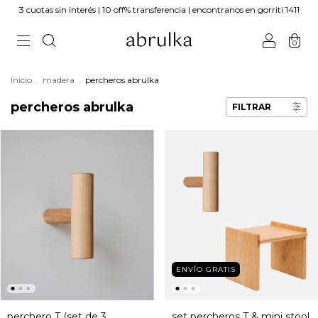
3 cuotas sin interés | 10 off% transferencia | encontranos en gorriti 1411
0
Inicio
.
madera
.
percheros abrulka
percheros abrulka
FILTRAR
ENVÍO GRATIS
perchero T (set de 3
set percheros T & mini stool