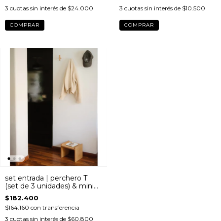
3
cuotas sin interés de
$24.000
3
cuotas sin interés de
$10.500
COMPRAR
COMPRAR
set entrada | perchero T
(set de 3 unidades) & mini
stool, petiso o stool xl
$182.400
$164.160
con
transferencia
3
cuotas sin interés de
$60.800