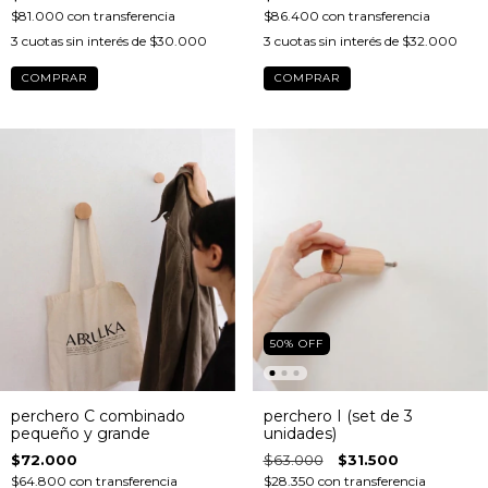
$81.000
con
transferencia
$86.400
con
transferencia
3
cuotas sin interés de
$30.000
3
cuotas sin interés de
$32.000
COMPRAR
COMPRAR
50
%
OFF
perchero C combinado
perchero I (set de 3
pequeño y grande
unidades)
$72.000
$63.000
$31.500
$64.800
con
transferencia
$28.350
con
transferencia