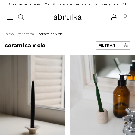
3 cuotas sin interés | 10 off% transferencia | encontranos en gorriti 1411
0
Inicio
.
cerámica
.
ceramica x cle
ceramica x cle
FILTRAR