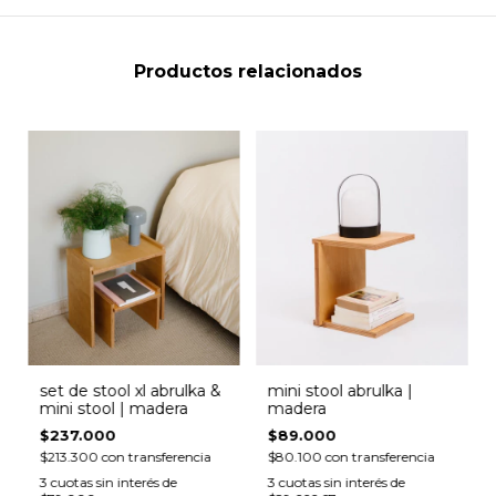
Productos relacionados
set de stool xl abrulka &
mini stool abrulka |
mini stool | madera
madera
$237.000
$89.000
$213.300
con
transferencia
$80.100
con
transferencia
3
cuotas sin interés de
3
cuotas sin interés de