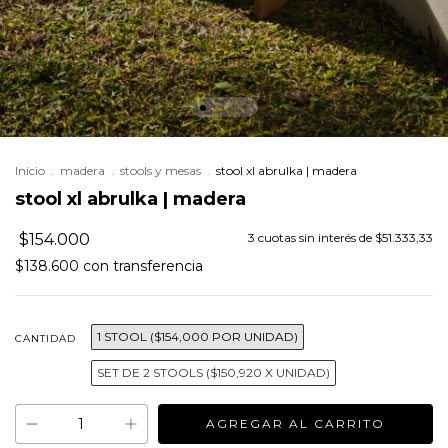
Inicio
.
madera
.
stools y mesas
.
stool xl abrulka | madera
stool xl abrulka | madera
$154.000
3
cuotas sin interés de
$51.333,33
$138.600
con
transferencia
1 STOOL ($154,000 POR UNIDAD)
CANTIDAD
SET DE 2 STOOLS ($150,920 X UNIDAD)